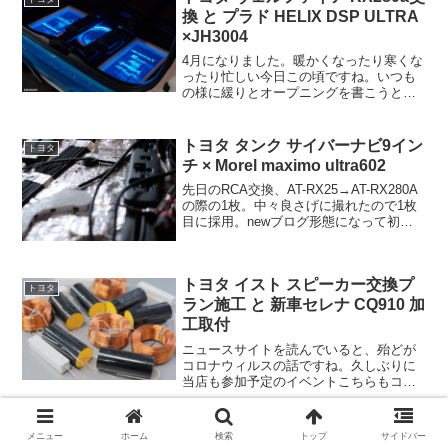
ピーカーです。
換 と プラド HELIX DSP ULTRA
×JH3004
4月になりました。暖かくなったり寒くな
ったり忙しい今日この頃ですね。いつも
の様に緩りとオープニングを書こうとし
ていたのですが、驚きの事案に今気づき
ました。おぉ！と思ったのでそっちを喋
ります。私このブログは殆どiPad ×
トヨタ タンク サイバーナビ9イン
トヨタ
Bluetooth...
チ × Morel maximo ultra602
先日のRCA交換、AT-RX25→AT-RX280A
の際の1枚。中々良さげに撮れたので1枚
目に採用。newブログ形態になって初め
ての縦構図ですが、どげんでしょうか。
web汎用性を考えて基本的に横構図で撮
る様にしていたりするのですが、縦の方
トヨタ イスト スピーカー交換プ
が...
トヨタ
ラン施工 と 新車セレナ CQ910 加
工取付
ニュースサイトを読んでいると、殆どが
コロナウィルスの話ですね。久しぶりに
当店も参加予定のイベントこちらもコロ
ナウィルスの影響で、秋頃に延期となり
ました。店頭では、掲載していたので、
ブログでもご報告しておきます。さて当
トヨタ シエンタ DAとBluetooth
メニュー
ホーム
検索
トップ
サイドバー
トヨタ
店では、作業を行うピット...