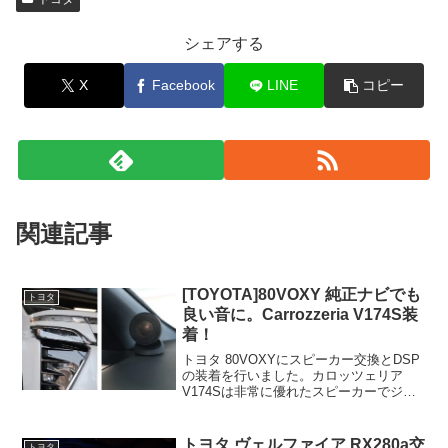
シェアする
X
Facebook
LINE
コピー
関連記事
[TOYOTA]80VOXY 純正ナビでも
トヨタ
良い音に。Carrozzeria V174S装
着！
トヨタ 80VOXYにスピーカー交換とDSP
の装着を行いました。カロッツェリア
V174Sは非常に優れたスピーカーでジャ
ンル問わずハイクオリティで再生できる
魅力を持っています。カーオーディオを
研究してきた成果が表れた素晴らしいス
トヨタ ヴェルファイア RX280a交
トヨタ