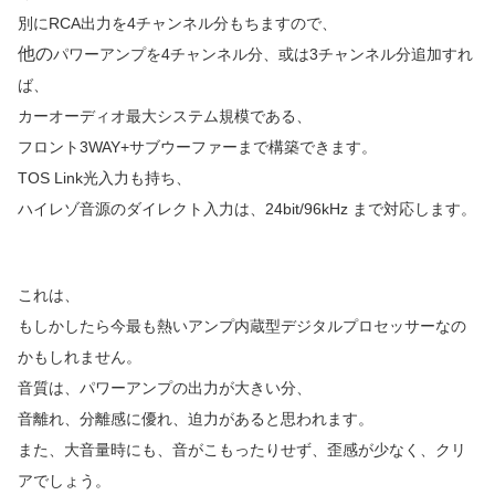
別にRCA
出力を
4
チャンネル分もちますので、
他の
パワーアンプを
4
チャンネル分、或は
3
チャンネル分追加すれ
ば、
カーオーディオ最大システム規模である、
フロント
3WAY+
サブウーファーまで構築できます。
TOS Link
光入力も持ち、
ハイレゾ音源のダイレクト入力は、
24bit/96kHz
まで対応します。
これは、
もしかしたら今最も熱いアンプ内蔵型デジタルプロセッサーなの
かもしれません。
音質は、パワーアンプの出力が大きい分、
音離れ、分離感に優れ、迫力があると思われます。
また、大音量時にも、音がこもったりせず、歪感が少なく、クリ
アでしょう。