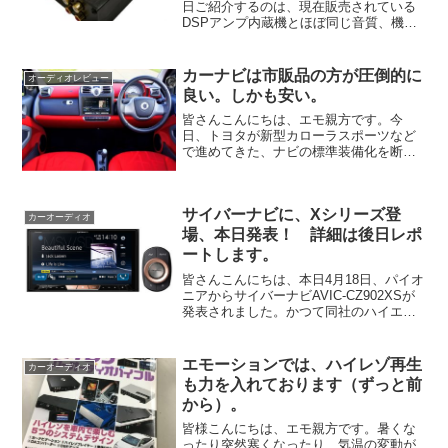
日ご紹介するのは、現在販売されている
DSPアンプ内蔵機とほぼ同じ音質、機能
を持ちながら、驚くほど格安に販売され
ている「価格破壊DSP」のご紹介です。
その名も、Saiaco（サイアコ）HSA-300-
カーナビは市販品の方が圧倒的に
オーディオレビュー
31D...
良い。しかも安い。
皆さんこんにちは、エモ親方です。今
日、トヨタが新型カローラスポーツなど
で進めてきた、ナビの標準装備化を断念
し、お客様が店頭で選ぶオプションとす
るとのニュースが飛び込んでまいりまし
た。こちらの記事です。私が市販カーオ
サイバーナビに、Xシリーズ登
ーディオを販売している人間...
カーオーディオ
場、本日発表！ 詳細は後日レポ
ートします。
皆さんこんにちは、本日4月18日、パイオ
ニアからサイバーナビAVIC-CZ902XSが
発表されました。かつて同社のハイエン
ドブランドとして君臨した、カロッツェ
リアXシリーズ。その”X”を冠したサイバ
ーナビです。carrozzeria AVI...
エモーションでは、ハイレゾ再生
カーオーディオ
も力を入れております（ずっと前
から）。
皆様こんにちは、エモ親方です。暑くな
ったり突然寒くなったり、気温の変動が