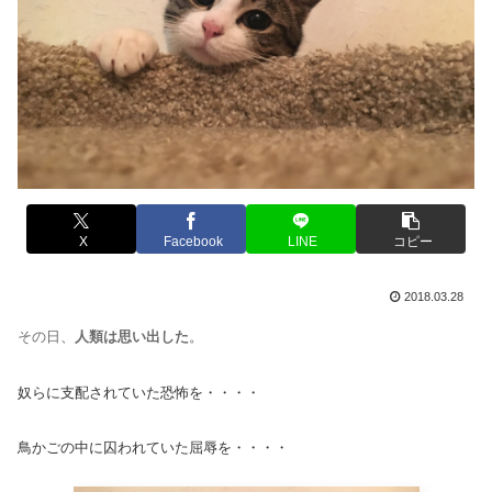
X
Facebook
LINE
コピー
2018.03.28
その日
、
人類は思い出した
。
奴らに支配されていた恐怖を・・・・
鳥かごの中に囚われていた屈辱を・・・・