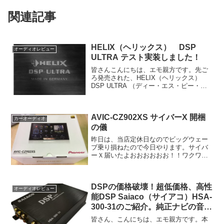
関連記事
HELIX（ヘリックス） DSP
オーディオレビュー
ULTRA テスト実装しました！
皆さんこんにちは、エモ親方です。先ご
ろ発売された、HELIX（ヘリックス）
DSP ULTRA （ディー・エス・ピー・ウ
ルトラ）について、テスト＆実装しまし
たので、ご紹介します。M'S LINE HP実
際に車に装着し、テストを行いました
AVIC-CZ902XS サイバーX 開梱
が、情...
カーオーディオ
の儀
昨日は、当店定休日なのでビッグウェー
ブ乗り損ねたので今日やります。サイバ
ーＸ届いたよおおおおおお！！ワクワク
の開梱の儀式でもいきますか！パカッと
開けます。左側には取説、OFC-電源ハー
ネス、OFC-RCAハーネス、USB、マイク
DSPの価格破壊！超低価格、高性
などが入って...
オーディオレビュー
能DSP Saiaco（サイアコ）HSA-
300-31のご紹介。純正ナビの音質
を大幅改善。
皆さん、こんにちは、エモ親方です。本