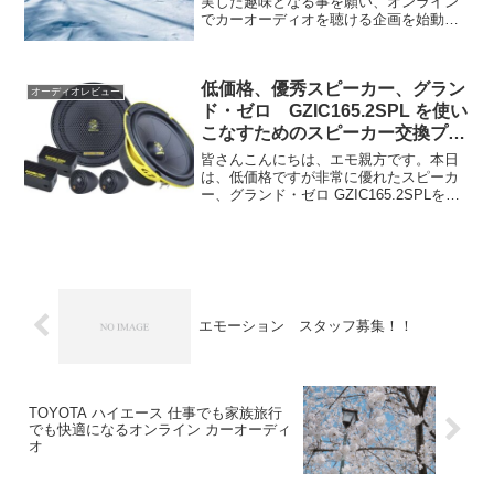
実した趣味となる事を願い、オンライン
でカーオーディオを聴ける企画を始動し
ました。台数が増える程面白くなります
のでぜひご参加ください。
低価格、優秀スピーカー、グラン
オーディオレビュー
ド・ゼロ GZIC165.2SPL を使い
こなすためのスピーカー交換プラ
ン
皆さんこんにちは、エモ親方です。本日
は、低価格ですが非常に優れたスピーカ
ー、グランド・ゼロ GZIC165.2SPLをど
う使いこなすかという話です。グラン
ド・ゼロ GZIC165.2SPLについてこのス
ピーカーは、ドイツ、GROUND ZE...
エモーション スタッフ募集！！
TOYOTA ハイエース 仕事でも家族旅行
でも快適になるオンライン カーオーディ
オ