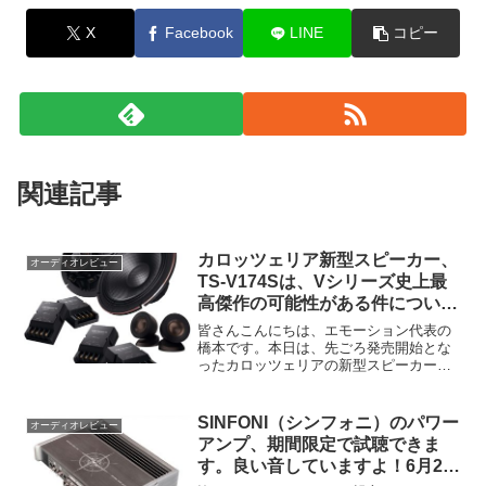
X
Facebook
LINE
コピー
関連記事
カロッツェリア新型スピーカー、
オーディオレビュー
TS-V174Sは、Vシリーズ史上最
高傑作の可能性がある件につい
て。
皆さんこんにちは、エモーション代表の
橋本です。本日は、先ごろ発売開始とな
ったカロッツェリアの新型スピーカー、
TS-V174Sについて解説します。実は、パ
イオニアさんからデモ機を借りるよりも
早くにご購入、装着されるお客様がいら
SINFONI（シンフォニ）のパワー
オーディオレビュー
っしゃいましたの...
アンプ、期間限定で試聴できま
す。良い音していますよ！6月25