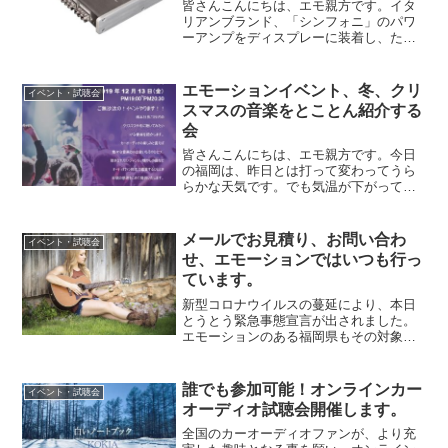
日まで。
皆さんこんにちは、エモ親方です。イタ
リアンブランド、「シンフォニ」のパワ
ーアンプをディスプレーに装着し、ただ
いま良い音を響かせています。展示モデ
ルは、Heritage One（ヘリテージ・ワ
ン）2chパワーアンプ動作クラス:AB級チ
エモーションイベント、冬、クリ
イベント・試聴会
ャンネル...
スマスの音楽をとことん紹介する
会
皆さんこんにちは、エモ親方です。今日
の福岡は、昨日とは打って変わってうら
らかな天気です。でも気温が下がってし
まいました。寒い、、寒くなったら、皆
さんはどんな音楽を車の中で聴きたくな
るのでしょうか。いつもと同じもの、季
メールでお見積り、お問い合わ
イベント・試聴会
節に関係なく好きな音楽、...
せ、エモーションではいつも行っ
ています。
新型コロナウイルスの蔓延により、本日
とうとう緊急事態宣言が出されました。
エモーションのある福岡県もその対象と
なっています。一刻も早い終息を願うば
かりです。皆さんこんにちは、エモ親方
です。不要不急の外出を避けるように
誰でも参加可能！オンラインカー
イベント・試聴会
と、政府や行政から要請がな...
オーディオ試聴会開催します。
全国のカーオーディオファンが、より充