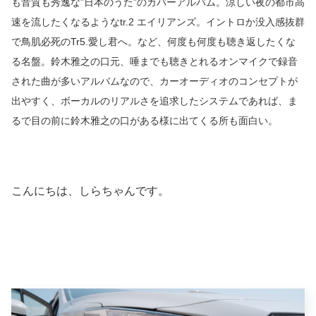
も音質も秀逸な”日本のうた”のカバーアルバム。涼しい夜の都市高
速を流したくなるようなtr.2 エイリアンズ。イントロか没入感抜群
で鳥肌必死のTr5.愛し君へ。など、何度も何度も聴き返したくな
る名盤。鈴木雅之の口元、唾までも聴きとれるオンマイクで録音
された曲が多いアルバムなので、カーオーディオのコンセプトが
出やすく、ボーカルのリアルさを追求したシステムであれば、ま
るで目の前に鈴木雅之の口がある様に出てくる所も面白い。
こんにちは、しらちゃんです。