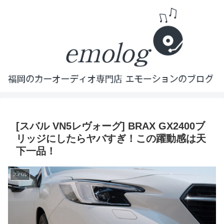
[スバル VN5レヴォーグ] BRAX GX2400ブ
リッジにしたらヤバすぎ！この躍動感は天
下一品！
スバル