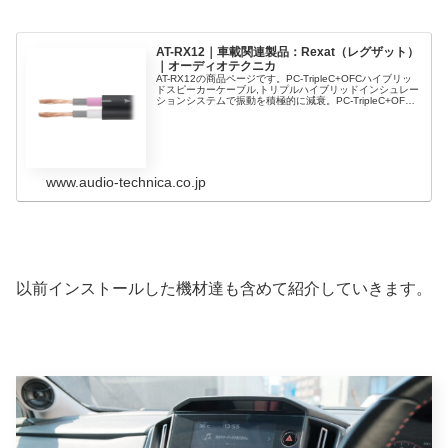
AT-RX12｜車載関連製品：Rexat（レグザット）
｜オーディオテクニカ
AT-RX12の商品ページです。PC-TripleC+OFCハイブリッ
ドスピーカーケーブル,トリプルハイブリッドインシュレー
ションシステムで振動を積極的に減衰。PC-TripleC+OFC
導線を採用した14AWGスピーカーケーブル。
www.audio-technica.co.jp
以前インストールした機材達も含めて紹介していきます。