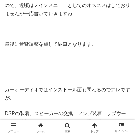
ので、近頃はメインメニューとしてのオススメはしており
ませんが一応書いておきますね。
最後に音響調整を施して納車となります。
カーオーディオではインストール面も関わるのでアレです
が、
DSPの装着、スピーカーの交換、アンプ装着、サブウー
ファー装着、ドア防振の強化など、一通り手を入れ終わっ
た時に、さらなる音質向上を求めるのであれば、物量の話
メニュー
ホーム
検索
トップ
サイドバー