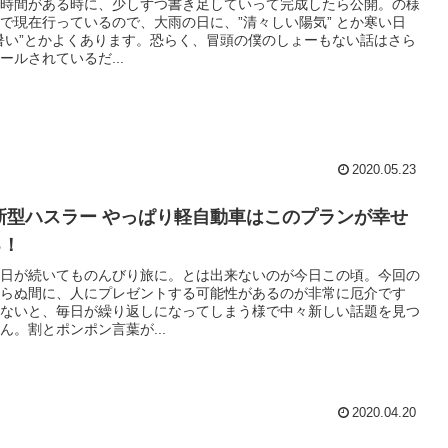
時間がある時に、少しずつ書き足していって完成したら公開。の様
で現在行っているので、大雨の日に、”清々しい陽気” とか寒い日
暑い”とかよくあります。恐らく、冒頭の僕のしょーもない話はさら
ールされているだ...
2020.05.23
新型ハスラー やっぱり軽自動車はこのプランが幸せ
る！
日が続いてものんびり旅に。とは出来ないのが今日この頃。今回の
らぬ間に、人にプレゼントする可能性があるのが非常に厄介です
ないと、毎日が繰り返しになってしまう様で中々新しい話題を見つ
ん。割とポンポン言葉が...
2020.04.20