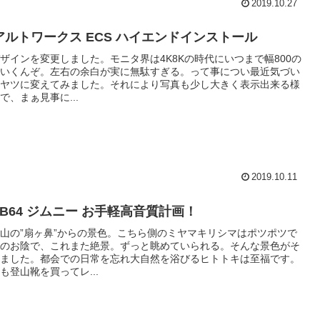
2019.10.27
アルトワークス ECS ハイエンドインストール
ザインを変更しました。モニタ界は4K8Kの時代にいつまで幅800の
いくんぞ。左右の余白が実に無駄すぎる。って事につい最近気づい
ヤツに変えてみました。それにより写真も少し大きく表示出来る様
で、まぁ見事に...
2019.10.11
JB64 ジムニー お手軽高音質計画！
山の”扇ヶ鼻”からの景色。こちら側のミヤマキリシマはポツポツで
のお陰で、これまた絶景。ずっと眺めていられる。そんな景色がそ
ました。都会での日常を忘れ大自然を浴びるヒトトキは至福です。
も登山靴を買ってレ...