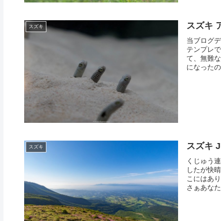
スズキ 
スズキ
当ブログデ
テンプレで
て、無難な
になったの
スズキ 
スズキ
くじゅう連
したが快晴
こにはあり
さぁあなた