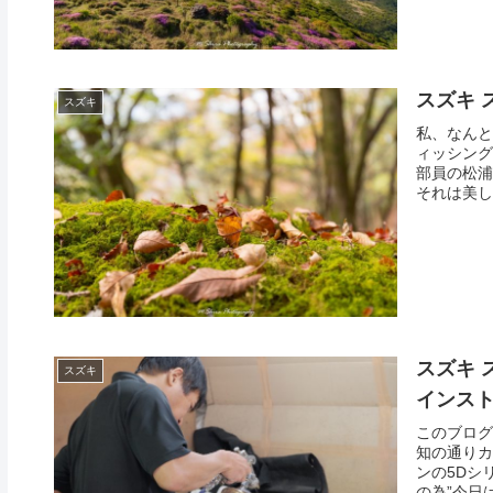
スズキ ス
スズキ
私、なんと
ィッシング
部員の松浦
それは美し
スズキ 
スズキ
インス
このブログ
知の通りカ
ンの5Dシ
の為”今日は