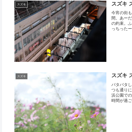
スズキ 
スズキ
今宵の街も
間。あーだ
の約束。ふ
っちったー
スズキ 
スズキ
バタバタし
つも通りに
浜公園での
時間が過ご