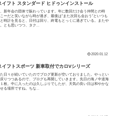
スイフト スタンダード ヒドゥンインストール
、新年会の団体で賑わっています。年に数回だけ会う仲間との時
こーだと笑いながら時が過ぎ、最後は"また次回も会おう"といつも
と時計を見ると、日付は回り、終電もとっくに過ぎている。またや
。とも思いつつ、タク...
2020.01.12
スイフトスポーツ 新車取付でカロVシリーズ
た日々が続いていたのでブログ更新が空いておりました。やっとい
戻りつつあるので、ブログも再開していきます。先日の海ノ中道海
１枚。中に入ったのは久しぶりでしたが、天気の良い日は和やかな
せる場所ですね。ちな...