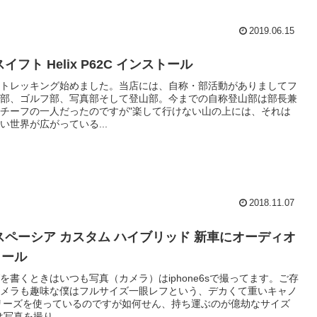
2019.06.15
イフト Helix P62C インストール
トレッキング始めました。当店には、自称・部活動がありましてフ
部、ゴルフ部、写真部そして登山部。今までの自称登山部は部長兼
チーフの一人だったのですが"楽して行けない山の上には、それは
い世界が広がっている...
2018.11.07
スペーシア カスタム ハイブリッド 新車にオーディオ
トール
を書くときはいつも写真（カメラ）はiphone6sで撮ってます。ご存
メラも趣味な僕はフルサイズ一眼レフという、デカくて重いキャノ
リーズを使っているのですが如何せん、持ち運ぶのが億劫なサイズ
写真を撮り...