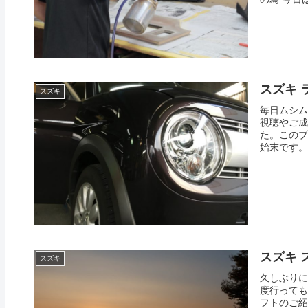
スズキ 
スズキ
毎日ムシム
視聴やご成
た。このブ
始末です。
スズキ ス
スズキ
久しぶりに
度行っても
フトのご紹