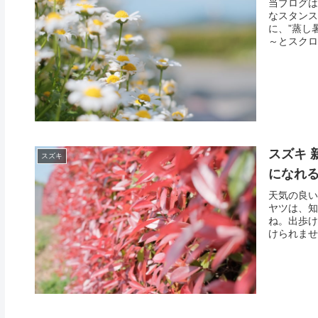
当ブログは
なスタンス
に、”蒸し
～とスクロ
スズキ 
スズキ
になれ
天気の良い
ヤツは、知
ね。出歩け
けられませ