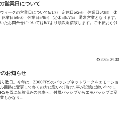
の営業日について
ウィークの営業日について5/1㈭ 定休日5/2㈮ 休業日5/3㈪ 休
㈫ 休業日5/5㈬ 休業日5/6㈭ 定休日5/7㈮ 通常営業となります。
いたお問合せについては5/7より順次返信致します。ご不便おかけ
2025.04.30
始のお知らせ
も残り数日。今年は、Z900PRSのパッシブネットワークをエモーショ
ル回路に変更して多くの方に驚いて頂けた事が記憶に濃い年でし
0PRSを既に装着済みのお車へ、付属パッシブからエモパッシブに変
もかなり...