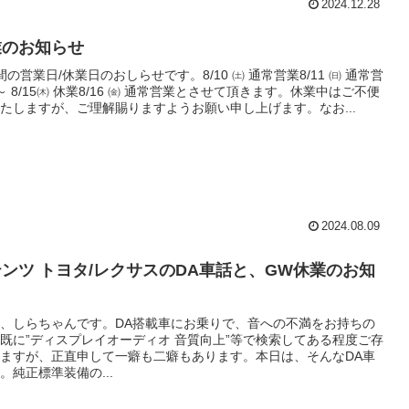
2024.12.28
業のお知らせ
の営業日/休業日のおしらせです。8/10 ㈯ 通常営業8/11 ㈰ 通常営
㈪ ～ 8/15㈭ 休業8/16 ㈮ 通常営業とさせて頂きます。休業中はご不便
たしますが、ご理解賜りますようお願い申し上げます。なお...
2024.08.09
ンツ トヨタ/レクサスのDA車話と、GW休業のお知
、しらちゃんです。DA搭載車にお乗りで、音への不満をお持ちの
既に”ディスプレイオーディオ 音質向上”等で検索してある程度ご存
ますが、正直申して一癖も二癖もあります。本日は、そんなDA車
。純正標準装備の...