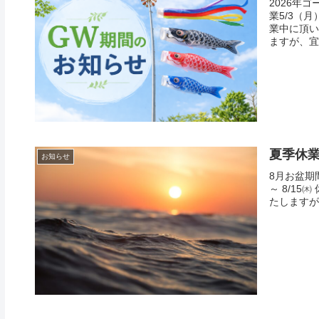
2026年
業5/3（
業中に頂い
ますが、宜し
夏季休
お知らせ
8月お盆期間
～ 8/15
たしますが