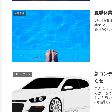
夏季休
お知らせ
8月お盆期間
業8/12 
をおかけい
新コンテ
HPコンテンツ
らせ
こんにちは
方は、もう
じだと思い
のお話です