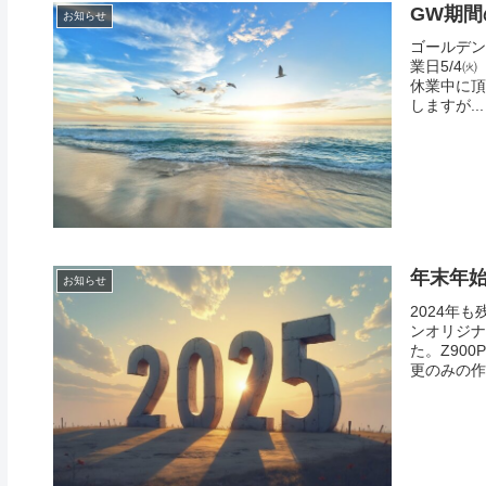
GW期間
お知らせ
ゴールデン
業日5/4
休業中に頂
しますが...
年末年
お知らせ
2024年
ンオリジナ
た。Z90
更のみの作業