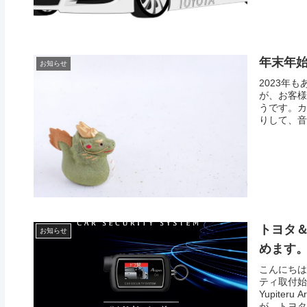
年末年
お知らせ
2023年
が、お客様
うです。カ
りして、音
トヨタ＆
お知らせ
めます
こんにちは
ティ取付始
Yupite
が、トヨタ ア